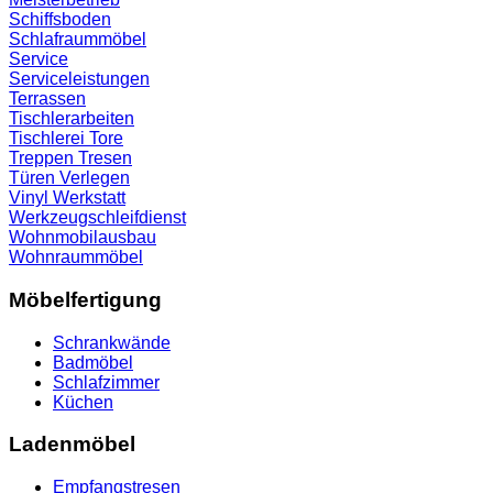
Schiffsboden
Schlafraummöbel
Service
Serviceleistungen
Terrassen
Tischlerarbeiten
Tischlerei
Tore
Treppen
Tresen
Türen
Verlegen
Vinyl
Werkstatt
Werkzeugschleifdienst
Wohnmobilausbau
Wohnraummöbel
Möbelfertigung
Schrankwände
Badmöbel
Schlafzimmer
Küchen
Ladenmöbel
Empfangstresen