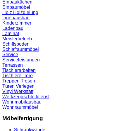
Einbauküchen
Einbaumöbel
Holz
Holzdielung
Innenausbau
Kinderzimmer
Ladenbau
Laminat
Meisterbetrieb
Schiffsboden
Schlafraummöbel
Service
Serviceleistungen
Terrassen
Tischlerarbeiten
Tischlerei
Tore
Treppen
Tresen
Türen
Verlegen
Vinyl
Werkstatt
Werkzeugschleifdienst
Wohnmobilausbau
Wohnraummöbel
Möbelfertigung
Schrankwände