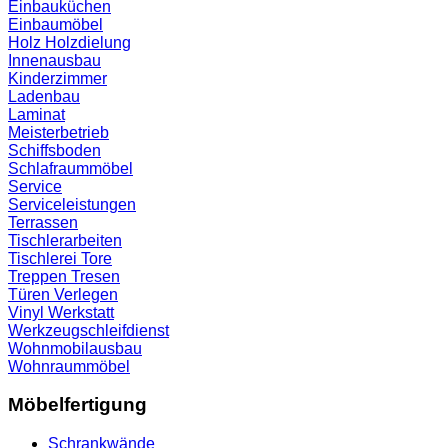
Einbauküchen
Einbaumöbel
Holz
Holzdielung
Innenausbau
Kinderzimmer
Ladenbau
Laminat
Meisterbetrieb
Schiffsboden
Schlafraummöbel
Service
Serviceleistungen
Terrassen
Tischlerarbeiten
Tischlerei
Tore
Treppen
Tresen
Türen
Verlegen
Vinyl
Werkstatt
Werkzeugschleifdienst
Wohnmobilausbau
Wohnraummöbel
Möbelfertigung
Schrankwände