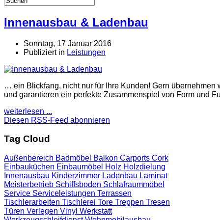
Innenausbau & Ladenbau
Sonntag, 17 Januar 2016
Publiziert in
Leistungen
… ein Blickfang, nicht nur für Ihre Kunden! Gern übernehmen 
und garantieren ein perfekte Zusammenspiel von Form und Fun
weiterlesen ...
Diesen RSS-Feed abonnieren
Tag Cloud
Außenbereich
Badmöbel
Balkon
Carports
Cork
Einbauküchen
Einbaumöbel
Holz
Holzdielung
Innenausbau
Kinderzimmer
Ladenbau
Laminat
Meisterbetrieb
Schiffsboden
Schlafraummöbel
Service
Serviceleistungen
Terrassen
Tischlerarbeiten
Tischlerei
Tore
Treppen
Tresen
Türen
Verlegen
Vinyl
Werkstatt
Werkzeugschleifdienst
Wohnmobilausbau