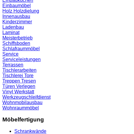
Einbauküchen
Einbaumöbel
Holz
Holzdielung
Innenausbau
Kinderzimmer
Ladenbau
Laminat
Meisterbetrieb
Schiffsboden
Schlafraummöbel
Service
Serviceleistungen
Terrassen
Tischlerarbeiten
Tischlerei
Tore
Treppen
Tresen
Türen
Verlegen
Vinyl
Werkstatt
Werkzeugschleifdienst
Wohnmobilausbau
Wohnraummöbel
Möbelfertigung
Schrankwände